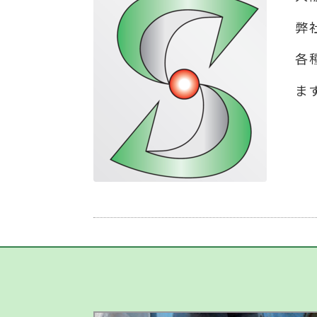
弊
各
ま